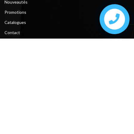
Nouveautés
Promotions
Catalogues
Contact
Contact
Tunis, la soukra, Av Grand Maghreb N°56 devant Attijari Banque.
Sfax, ceinture bourguiba entre taniour et Kayed Mhamed .
Téléphone : +216 74 610 200 / 28 222 194 / 28 222 193
Fax : +216 74 612 206
E-mail : meublesmasmoudi761@gmail.com
Suivez-nous: