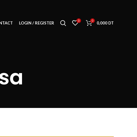
0
0
NTACT
LOGIN / REGISTER
0,000
DT
osa