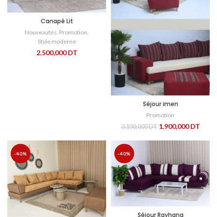
Canapé Lit
Nouveautés
,
Promotion
,
Style moderne
2.500,000
DT
Séjour imen
Promotion
1.900,000
DT
3.100,000
DT
-40%
-40%
Séjour Rayhana