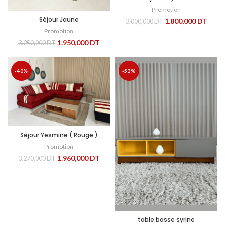
Promotion
Séjour Jaune
1.800,000
DT
3.000,000
DT
Promotion
1.950,000
DT
3.250,000
DT
-40%
-53%
Séjour Yesmine ( Rouge )
Promotion
1.960,000
DT
3.270,000
DT
table basse syrine