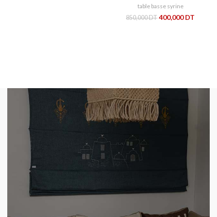
table basse syrine
400,000
DT
850,000
DT