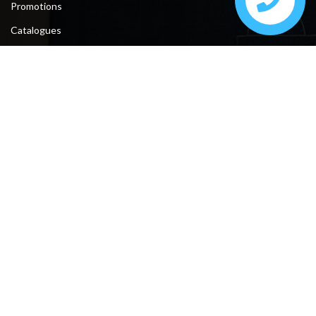
Promotions
Catalogues
Contact
Contact
Tunis, la soukra, Av Grand Maghreb N°56 devant Attijari Banque.
Sfax, ceinture bourguiba entre taniour et Kayed Mhamed .
Téléphone : +216 74 610 200 / 28 222 194 / 28 222 193
Fax : +216 74 612 206
E-mail : meublesmasmoudi761@gmail.com
Suivez-nous: