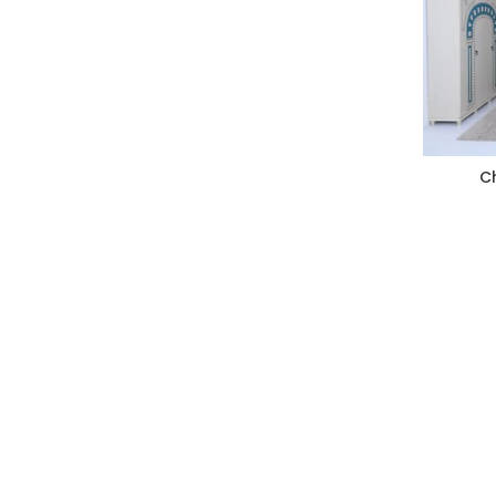
Salon ROSA
Salon Zeineb
Salon ISHK
FAUTEUILS
C
Méridienne
SEJOURS
Séjours ASSALA
séjour YESMINE
Séjour Ryta
Séjour Lara
Séjour JERBA
Séjour TOUNSI
Séjour Tounsi Pro