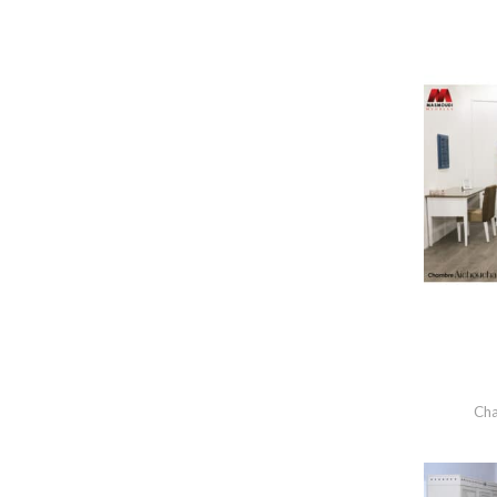
A propos de nous
Produits
SALONS
Salon ASSALA
Salon Dejla Plus
Salon YESMINE
Yesmine {jaune}
Salon AMAZIGH
Salon JERBA
Salon Fer Forgé
Salon Fer Forgé PRO
Cha
Salon TOURATH
Salon NASSIM