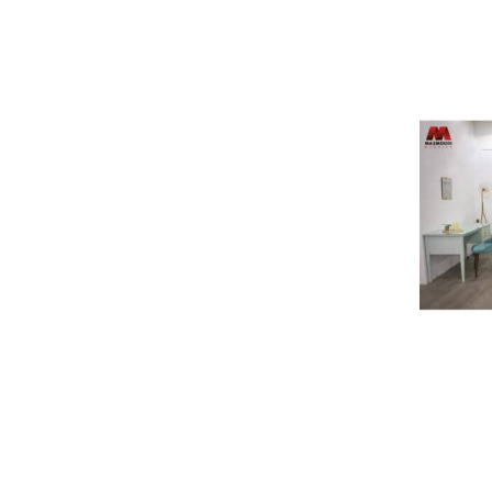
Séjour Fer Forgé
Séjour Fer Forgé PRO
Séjour MARGOUM
Séjour TAMARIS
Séjour GHANJA
Séjour NASSIM
Séjour MELITA
Séjours ARIJ
Séjours MARGOUM AMAZIGH
Salles à manger
Salle a manger ASSALA
Salle a manger YESMINE
Salle a manger SIDI BOUSAID