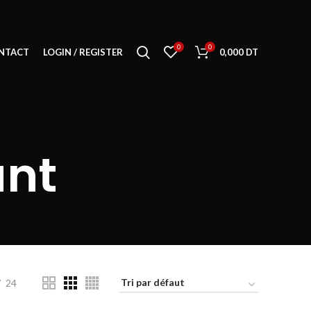
0
0
NTACT
LOGIN / REGISTER
0,000
DT
ant
24