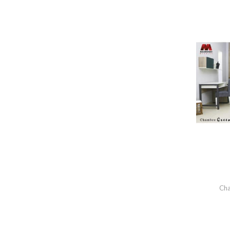
Salle à manger Niravana
Salle à manger Maya
Salle a manger LARA
BUFFET
ARGENTIÈRE
ARMOIRE
Chaises
Chambres à coucher
Chambre à coucher HOUYEM
Chambre à coucher Julie
Chambre à coucher ASSALA
Cha
Chambre a coucher JERBA
Chambre à coucher YESMINE