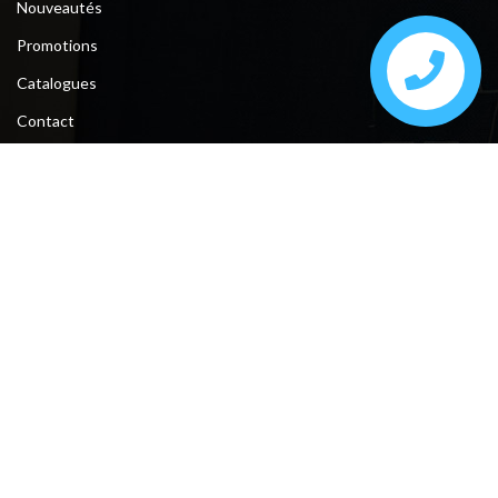
Nouveautés
Promotions
Catalogues
Contact
Contact
Tunis, la soukra, Av Grand Maghreb N°56 devant Attijari Banque.
Sfax, ceinture bourguiba entre taniour et Kayed Mhamed .
Téléphone : +216 74 610 200 / 28 222 194 / 28 222 193
Fax : +216 74 612 206
E-mail : meublesmasmoudi761@gmail.com
Suivez-nous: