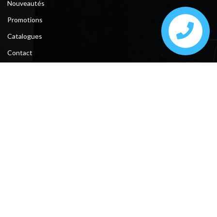
Nouveautés
Promotions
Catalogues
Contact
Contact
Tunis, la soukra, Av Grand Maghreb N°56 devant Attijari Banque.
Sfax, ceinture bourguiba entre taniour et Kayed Mhamed .
Téléphone : +216 74 610 200 / 28 222 194 / 28 222 193
Fax : +216 74 612 206
E-mail : meublesmasmoudi761@gmail.com
Suivez-nous: