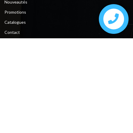
Nouveautés
Promotions
Catalogues
Contact
Contact
Tunis, la soukra, Av Grand Maghreb N°56 devant Attijari Banque.
Sfax, ceinture bourguiba entre taniour et Kayed Mhamed .
Téléphone : +216 74 610 200 / 28 222 194 / 28 222 193
Fax : +216 74 612 206
E-mail : meublesmasmoudi761@gmail.com
Suivez-nous: