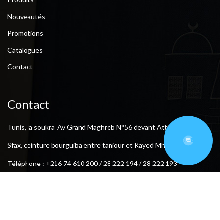
Nouveautés
Promotions
Catalogues
Contact
Contact
Tunis, la soukra, Av Grand Maghreb N°56 devant Attijari Banque.
Sfax, ceinture bourguiba entre taniour et Kayed Mhamed .
Téléphone : +216 74 610 200 / 28 222 194 / 28 222 193
Fax : +216 74 612 206
E-mail : meublesmasmoudi761@gmail.com
Suivez-nous: