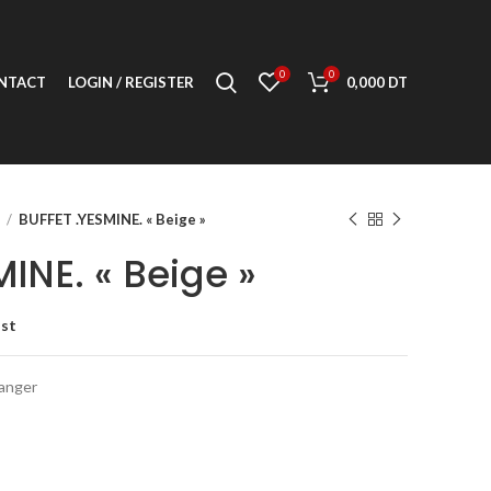
0
0
NTACT
LOGIN / REGISTER
0,000
DT
T
BUFFET .YESMINE. « Beige »
INE. « Beige »
ist
manger