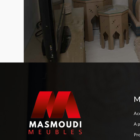
M
Acc
A 
Pro