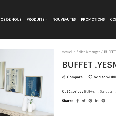
POS DE NOUS
PRODUITS
NOUVEAUTÉS
PROMOTIONS
CO
Accueil
Salles à manger
BUFFE
BUFFET .YESM
Compare
Add to wishl
Catégories :
BUFFET
,
Salles à 
Share