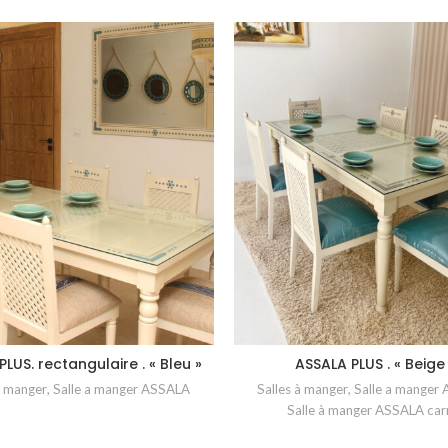
LUS. rectangulaire . « Bleu »
ASSALA PLUS . « Beige
à manger
,
Salle a manger ASSALA
Salles à manger
,
Salle a manger
Salle à manger ASSALA car