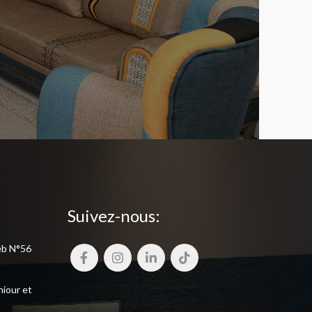
Suivez-nous:
eb N°56
niour et