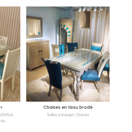
 »
Chaises en tissu brodé
Yesmi
 ASSALA
,
Salles à manger
,
Chaises
Salle
rée