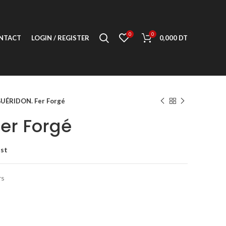
0
0
NTACT
LOGIN / REGISTER
0,000
DT
UÉRIDON. Fer Forgé
er Forgé
ist
rs