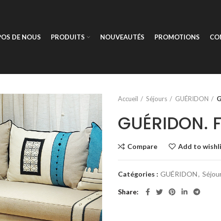
POS DE NOUS
PRODUITS
NOUVEAUTÉS
PROMOTIONS
CO
Accueil
Séjours
GUÉRIDON
G
GUÉRIDON. F
Compare
Add to wishl
Catégories :
GUÉRIDON
,
Séjou
Share