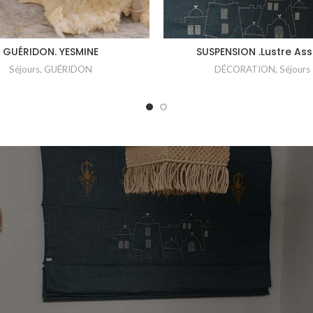
GUÉRIDON. YESMINE
SUSPENSION .Lustre Ass
Séjours
,
GUÉRIDON
DÉCORATION
,
Séjours