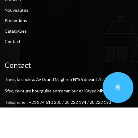
Nouveautés
Promotions
Catalogues
Contact
Contact
Tunis, la soukra, Av Grand Maghreb N°56 devant Attijari Banque.
Sfax, ceinture bourguiba entre taniour et Kayed Mhamed .
Téléphone : +216 74 610 200 / 28 222 194 / 28 222 193
Fax : +216 74 612 206
E-mail : meublesmasmoudi761@gmail.com
Suivez-nous: